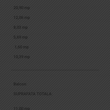
20,90 mp
12,06 mp
8,03 mp
5,69 mp
1,60 mp
10,39 mp
Balcon:
SUPRAFATA TOTALA:
11,00 mp