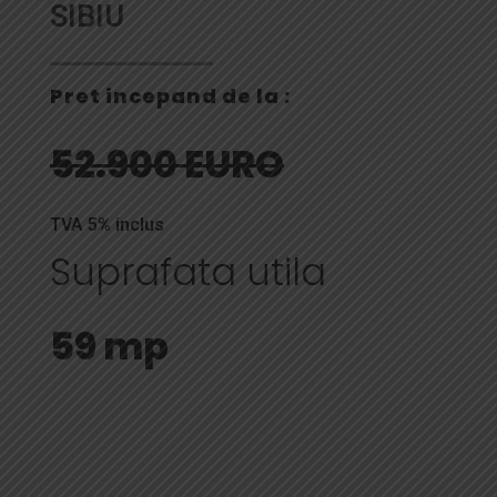
SIBIU
Pret incepand de la :
52.900 EURO
TVA 5% inclus
Suprafata utila
59 mp