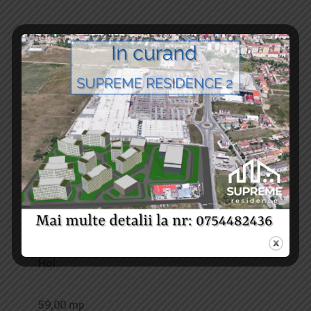
Date Tehnice
Suprafata Utila:
Living:
Dormitor
Bucatarie:
Baie:
Debara:
Hol:
59,00 mp