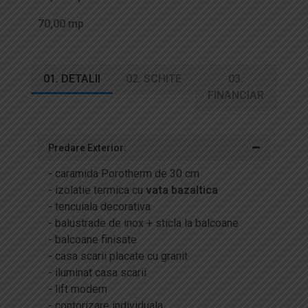
70,00 mp
01. DETALII
02. SCHITE
03.
FINANCIAR
Predare Exterior:
- caramida Porotherm de 30 cm
- izolatie termica cu
vata bazaltica
- tencuiala decorativa
- balustrade de inox + sticla la balcoane
- balcoane finisate
- casa scarii placate cu granit
- iluminat casa scarii
- lift modern
- contorizare individuala