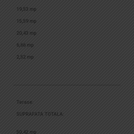
19,53 mp
15,59 mp
20,43 mp
6,66 mp
2,52 mp
Terase:
SUPRAFATA TOTALA:
50,42 mp