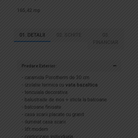
165,42 mp
01. DETALII
02. SCHITE
03.
FINANCIAR
Predare Exterior:
- caramida Porotherm de 30 cm
- izolatie termica cu
vata bazaltica
- tencuiala decorativa
- balustrade de inox + sticla la balcoane
- balcoane finisate
- casa scarii placate cu granit
- iluminat casa scarii
- lift modern
- contorizare individuala