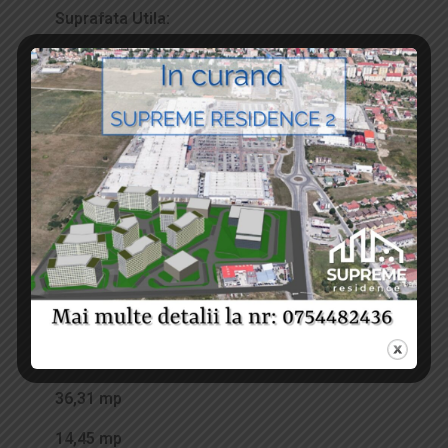
Suprafata Utila:
Living:
Dormitor 1:
Dormitor 2:
Dormitor 3:
Bucatarie:
Baie 1:
Baie 2:
115,00 mp
36,31 mp
14,45 mp